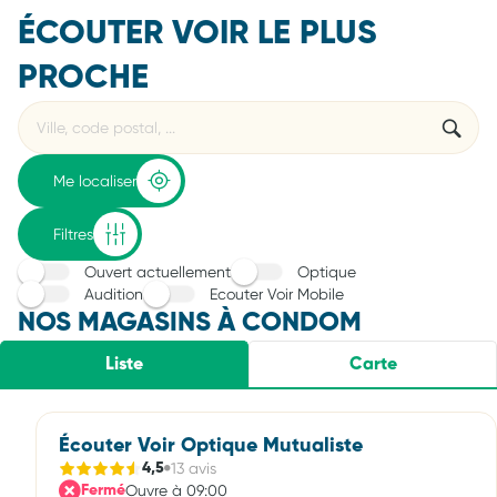
ÉCOUTER VOIR LE PLUS
PROCHE
Rechercher
Veuillez
{{count}}
un
renseigner
résultat(s)
établissement
une
trouvé(s)
adresse
Me localiser
Filtres
Ouvert actuellement
Optique
Audition
Ecouter Voir Mobile
NOS MAGASINS À CONDOM
Liste
Carte
Écouter Voir Optique Mutualiste
13 avis
4,5
Ouvre à 09:00
Fermé