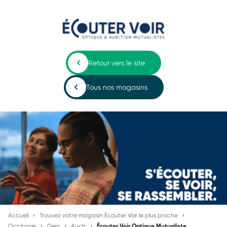
Retour vers le site
Tous nos magasins
Accueil
Trouvez votre magasin Écouter Voir le plus proche
Occitanie
Gers
Auch
Écouter Voir Optique Mutualiste