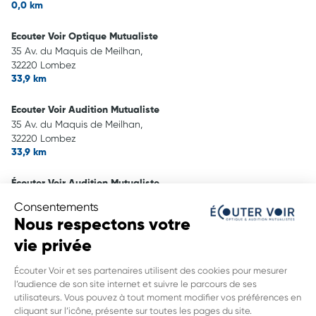
0,0 km
Ecouter Voir Optique Mutualiste
35 Av. du Maquis de Meilhan,
32220 Lombez
33,9 km
Ecouter Voir Audition Mutualiste
35 Av. du Maquis de Meilhan,
32220 Lombez
33,9 km
Écouter Voir Audition Mutualiste
16 avenue Des Acan Et Toé,
Consentements
32100 Condom
Nous respectons votre
37,6 km
vie privée
Écouter Voir Optique Mutualiste
Écouter Voir et ses partenaires utilisent des cookies pour mesurer
16 avenue Des Acan Et Toé,
l’audience de son site internet et suivre le parcours de ses
32100 Condom
utilisateurs. Vous pouvez à tout moment modifier vos préférences en
37,9 km
cliquant sur l’icône, présente sur toutes les pages du site.