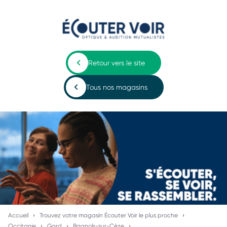
Retour vers le site
Tous nos magasins
Accueil
Trouvez votre magasin Écouter Voir le plus proche
Occitanie
Gard
Bagnols-sur-Cèze