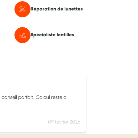
Réparation de lunettes
Spécialiste lentilles
uppa
parfait. Calcul reste a
Le personnel e
je recommande
09 février 2026