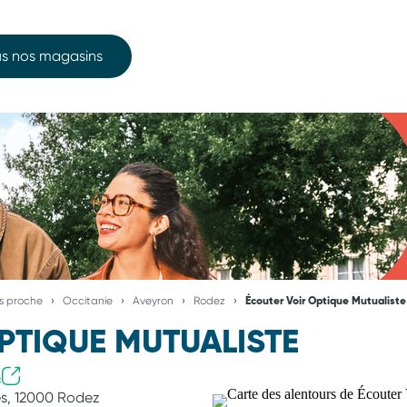
s nos magasins
us proche
Occitanie
Aveyron
Rodez
Écouter Voir Optique Mutualiste
PTIQUE MUTUALISTE
s
s,
12000 Rodez