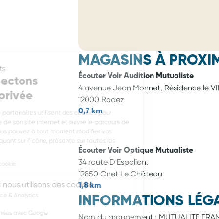
MAGASINS À PROXIM
Consentements
Écouter Voir Audition Mutualiste
Nous respectons
4 avenue Jean Monnet, Résidence le VI
votre vie privée
12000 Rodez
0,7 km
Écouter Voir et ses partenaires utilisent des cookies pour
mesurer l’audience de son site internet et suivre le parcours de
ses utilisateurs. Vous pouvez à tout moment modifier vos
préférences en cliquant sur l’icône, présente sur toutes les
pages du site.
Écouter Voir Optique Mutualiste
34 route D'Espalion,
Lire la politique de cookie
12850 Onet Le Château
Voici pourquoi nous utilisons des cookies.
1,8 km
Mesure d'audience & Analytics
INFORMATIONS LÉGA
Publicité ciblée
Partage de données avec Google
Nom du groupement :
MUTUALITE FRA