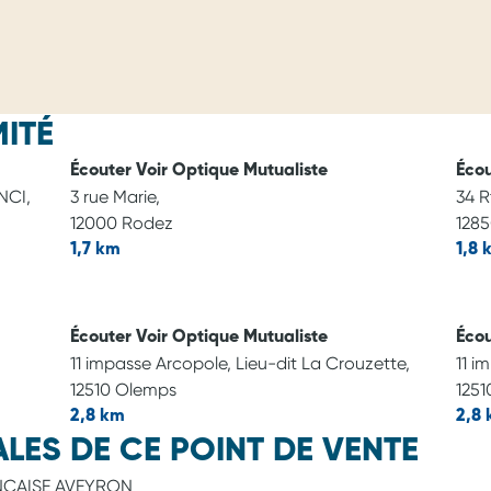
ITÉ
Écouter Voir Optique Mutualiste
Écou
NCI,
3 rue Marie,
34 R
12000 Rodez
128
1,7 km
1,8 
Écouter Voir Optique Mutualiste
Écou
11 impasse Arcopole, Lieu-dit La Crouzette,
11 i
12510 Olemps
125
2,8 km
2,8
LES DE CE POINT DE VENTE
NCAISE AVEYRON