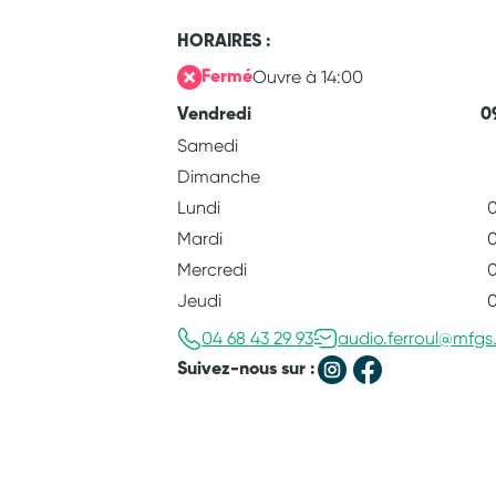
HORAIRES :
Ouvre à 14:00
Fermé
Vendredi
0
Samedi
Dimanche
Lundi
0
Mardi
0
Mercredi
0
Jeudi
0
04 68 43 29 93
audio.ferroul@mfgs.
Suivez-nous sur :