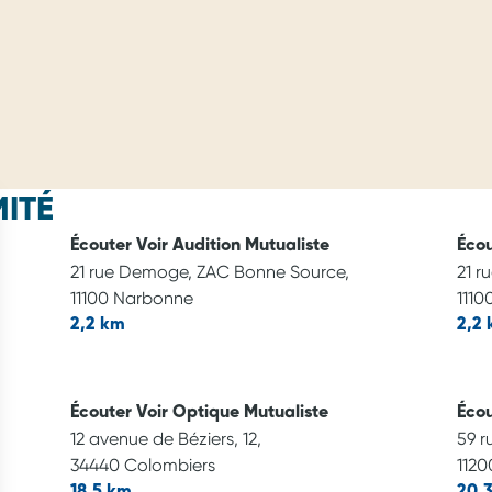
ITÉ
Écouter Voir Audition Mutualiste
Écou
21 rue Demoge, ZAC Bonne Source,
21 r
11100 Narbonne
1110
2,2 km
2,2
Écouter Voir Optique Mutualiste
Écou
12 avenue de Béziers, 12,
59 r
34440 Colombiers
1120