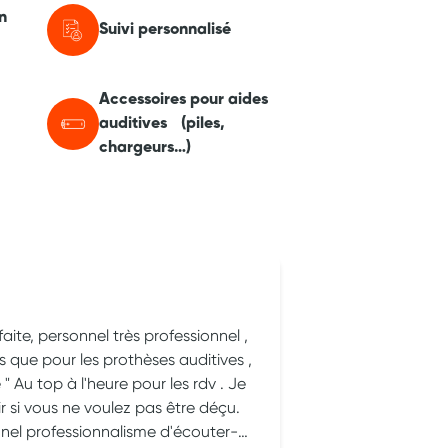
n
Suivi personnalisé
Accessoires pour aides
auditives (piles,
chargeurs…)
Sane Dhinnin
faite, personnel très professionnel ,
Ils sont très b
es que pour les prothèses auditives ,
e " Au top à l'heure pour les rdv . Je
nel professionnalisme d'écouter-