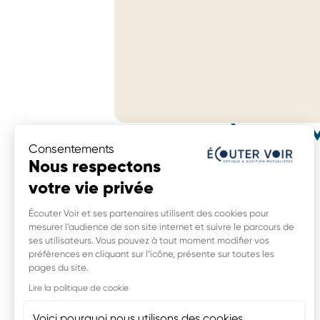
MAGASINS À PROXIM
Consentements
Écouter Voir Optique Mutualiste
Nous respectons
15 boulevard Docteur Ferroul,
votre vie privée
11100 Narbonne
0,0 km
Écouter Voir et ses partenaires utilisent des cookies pour
mesurer l’audience de son site internet et suivre le parcours de
ses utilisateurs. Vous pouvez à tout moment modifier vos
préférences en cliquant sur l’icône, présente sur toutes les
pages du site.
Ecouter Voir Audition Mutualiste
12 avenue de Béziers,
Lire la politique de cookie
34440 Colombiers
Voici pourquoi nous utilisons des cookies.