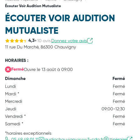
Écouter Voir Audition Mutualiste
ÉCOUTER VOIR AUDITION
MUTUALISTE
10 avis
Donnez votre avis
4,3
11 rue Du Marché,
86300 Chauvigny
HORAIRES :
Ouvre le 13 août à 09:00
Fermé
Dimanche
Fermé
Lundi
Fermé
Mardi
*
Fermé
Mercredi
Fermé
Jeudi
09:00-12:30
Vendredi
*
Fermé
Samedi
*
Fermé
*horaires exceptionnels
05 49 49 01 11
audiochauvigny@vyv3-cda.fr
Itinéraire