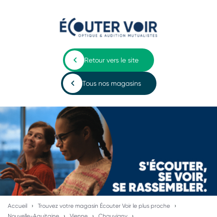
Retour vers le site
Tous nos magasins
Accueil
Trouvez votre magasin Écouter Voir le plus proche
Nouvelle-Aquitaine
Vienne
Chauvigny