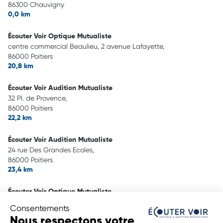
86300 Chauvigny
0,0 km
Écouter Voir Optique Mutualiste
centre commercial Beaulieu, 2 avenue Lafayette,
86000 Poitiers
20,8 km
Écouter Voir Audition Mutualiste
32 Pl. de Provence,
86000 Poitiers
22,2 km
Écouter Voir Audition Mutualiste
24 rue Des Grandes Ecoles,
86000 Poitiers
23,4 km
Écouter Voir Optique Mutualiste
24 rue Des Grandes Ecoles,
Consentements
86000 Poitiers
Nous respectons votre
23,4 km