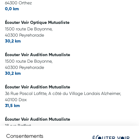
64300 Orthez
0,0 km
Écouter Voir Optique Mutualiste
1500 route De Bayonne,
40300 Peyrehorade
30,2 km
Écouter Voir Audition Mutualiste
1500 route De Bayonne,
40300 Peyrehorade
30,2 km
Écouter Voir Audition Mutualiste
36 Rue Pascal Lafitte, A côté du Village Landais Alzheimer,
40100 Dax
31,5 km
Écouter Voir Audition Mutualiste
18 rue Baffert,
40100 Dax
Consentements
33,5 km