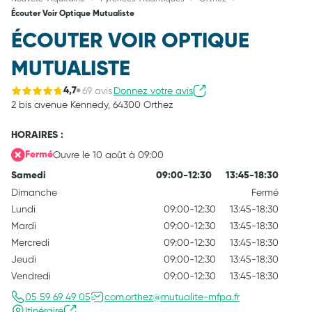
Écouter Voir Optique Mutualiste
ÉCOUTER VOIR OPTIQUE
MUTUALISTE
69 avis
Donnez votre avis
4,7
2 bis avenue Kennedy,
64300 Orthez
HORAIRES :
Ouvre le 10 août à 09:00
Fermé
Samedi
09:00-12:30
13:45-18:30
Dimanche
Fermé
Lundi
09:00-12:30
13:45-18:30
Mardi
09:00-12:30
13:45-18:30
Mercredi
09:00-12:30
13:45-18:30
Jeudi
09:00-12:30
13:45-18:30
Vendredi
09:00-12:30
13:45-18:30
05 59 69 49 05
com.orthez@mutualite-mfpa.fr
Itinéraire