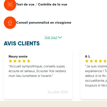
Test de vue / Contrôle de la vue
Conseil personnalisé en visagisme
Voir tout
AVIS CLIENTS
Naury annie
A L
Accueil sympathique, conseils super,
Je suis vraim
écoute et sérieux, Ecouter Voir restera
expérience ! T
mon lieu lunetterie à l'avenir.
début à la fin.
accueillante, 
toujours à l'éc
26 juillet 2026