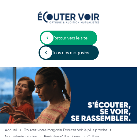
Retour vers le site
Tous nos magasins
Accueil
Trouvez votre magasin Écouter Voir le plus proche
Nouvelle-Aquitaine
Pyrénées-Atlantiques
Orthez