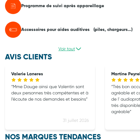
Programme de suivi après appareillage
Accessoires pour aides auditives (piles, chargeurs…)
Voir tout
AVIS CLIENTS
Valerie Laneres
Martine Peyre
Mme Dauge ainsi que Valentin sont
Très bon accu
deux personnes très compétentes et à
agréable et compéte
l’écoute de nos demandes et besoins
de l' audiopro
très disponib
agréable
31 juillet 2026
NOS MARQUES TENDANCES