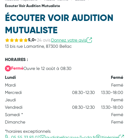
Écouter Voir Audition Mutualiste
ÉCOUTER VOIR AUDITION
MUTUALISTE
24 avis
Donnez votre avis
5,0
13 bis rue Lamartine,
87300 Bellac
HORAIRES :
Ouvre le 12 août à 08:30
Fermé
Lundi
Fermé
Mardi
Fermé
Mercredi
08:30-12:30
13:30-18:00
Jeudi
Fermé
Vendredi
08:30-12:30
13:30-18:00
Samedi
*
Fermé
Dimanche
Fermé
*horaires exceptionnels
05 55 33 93 07
audiobellac@vyv3-cda.fr
Itinéraire