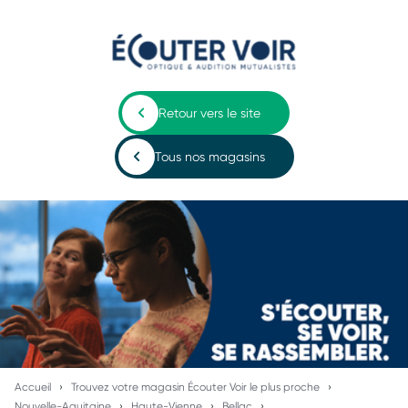
Retour vers le site
Tous nos magasins
Accueil
Trouvez votre magasin Écouter Voir le plus proche
Nouvelle-Aquitaine
Haute-Vienne
Bellac