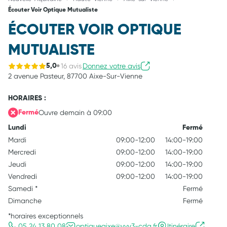
Écouter Voir Optique Mutualiste
ÉCOUTER VOIR OPTIQUE
MUTUALISTE
16 avis
Donnez votre avis
5,0
2 avenue Pasteur,
87700 Aixe-Sur-Vienne
HORAIRES :
Ouvre demain à 09:00
Fermé
Lundi
Fermé
Mardi
09:00-12:00
14:00-19:00
Mercredi
09:00-12:00
14:00-19:00
Jeudi
09:00-12:00
14:00-19:00
Vendredi
09:00-12:00
14:00-19:00
Samedi
*
Fermé
Dimanche
Fermé
*horaires exceptionnels
05 24 13 80 08
optiqueaixe@vyv3-cda.fr
Itinéraire