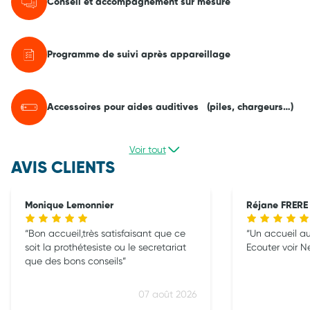
Conseil et accompagnement sur mesure
Programme de suivi après appareillage
Accessoires pour aides auditives (piles, chargeurs…)
Voir tout
AVIS CLIENTS
Monique Lemonnier
Réjane FRERE
Bon accueil,très satisfaisant que ce
Un accueil au 
soit la prothétesiste ou le secretariat
Ecouter voir N
que des bons conseils
07 août 2026