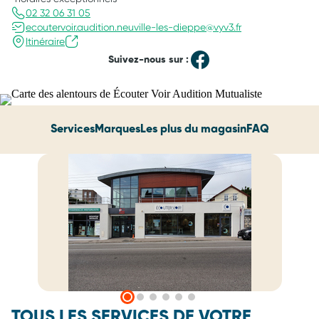
02 32 06 31 05
ecoutervoir.audition.neuville-les-dieppe@vyv3.fr
Itinéraire
Suivez-nous sur :
Services
Marques
Les plus du magasin
FAQ
TOUS LES SERVICES DE VOTRE