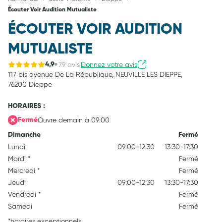
Écouter Voir Audition Mutualiste
ÉCOUTER VOIR AUDITION
MUTUALISTE
79 avis
Donnez votre avis
4,9
117 bis avenue De La République,
NEUVILLE LES DIEPPE,
76200 Dieppe
HORAIRES :
Ouvre demain à 09:00
Fermé
Dimanche
Fermé
Lundi
09:00-12:30
13:30-17:30
Mardi
*
Fermé
Mercredi
*
Fermé
Jeudi
09:00-12:30
13:30-17:30
Vendredi
*
Fermé
Samedi
Fermé
*horaires exceptionnels