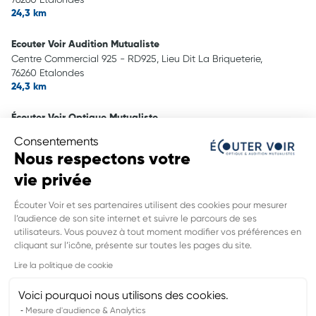
24,3 km
Ecouter Voir Audition Mutualiste
Centre Commercial 925 - RD925, Lieu Dit La Briqueterie,
76260 Etalondes
24,3 km
Écouter Voir Optique Mutualiste
21 grande rue St Jacques,
Consentements
76270 Neufchatel En Bray
Nous respectons votre
32,6 km
vie privée
Écouter Voir Optique Mutualiste
Écouter Voir et ses partenaires utilisent des cookies pour mesurer
17 rue Des Victoires,
l’audience de son site internet et suivre le parcours de ses
76190 Yvetot
utilisateurs. Vous pouvez à tout moment modifier vos préférences en
42,4 km
cliquant sur l’icône, présente sur toutes les pages du site.
INFORMATIONS LÉGALES DE CE
Lire la politique de cookie
POINT DE VENTE
Nom du groupement :
VYV3 NORMANDIE
Voici pourquoi nous utilisons des cookies.
Adresse mail DPO :
dpd.normandie@vyv3.fr
Mesure d'audience & Analytics