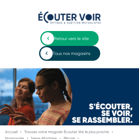
Retour vers le site
Tous nos magasins
Accueil
Trouvez votre magasin Écouter Voir le plus proche
Normandie
Seine-Maritime
Bihorel