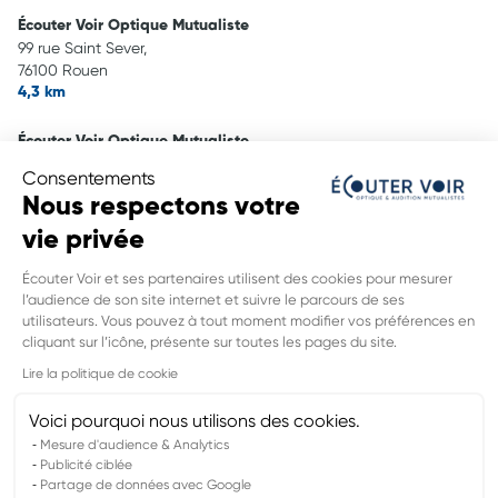
Écouter Voir Optique Mutualiste
99 rue Saint Sever,
76100 Rouen
4,3 km
Écouter Voir Optique Mutualiste
268 rue De Paris,
Consentements
76300 Sotteville Les Rouen
Nous respectons votre
5,6 km
vie privée
Ecouter Voir Audition Mutualiste
Écouter Voir et ses partenaires utilisent des cookies pour mesurer
3b Rue des Martyrs de la Résistance,
l’audience de son site internet et suivre le parcours de ses
76150 Maromme
utilisateurs. Vous pouvez à tout moment modifier vos préférences en
6,7 km
cliquant sur l’icône, présente sur toutes les pages du site.
INFORMATIONS LÉGALES DE CE
Lire la politique de cookie
POINT DE VENTE
Nom du groupement :
VYV3 NORMANDIE
Voici pourquoi nous utilisons des cookies.
Adresse mail DPO :
dpd.normandie@vyv3.fr
Mesure d'audience & Analytics
Publicité ciblée
Partage de données avec Google