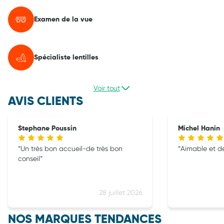
Examen de la vue
Spécialiste lentilles
Voir tout
AVIS CLIENTS
Stephane Poussin
Michel Hanin
Un très bon accueil-de très bon
Aimable et d
conseil
28 juillet 2026
NOS MARQUES TENDANCES