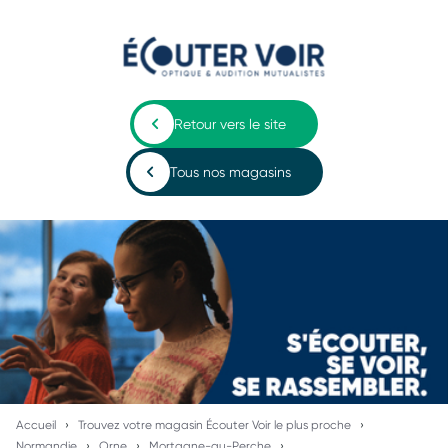
Retour vers le site
Tous nos magasins
Accueil
Trouvez votre magasin Écouter Voir le plus proche
Normandie
Orne
Mortagne-au-Perche