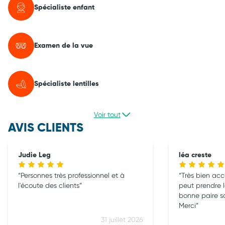
Spécialiste enfant
Examen de la vue
Spécialiste lentilles
Voir tout
AVIS CLIENTS
Judie Leg
léa creste
Personnes très professionnel et à
Très bien accu
l'écoute des clients
peut prendre l
bonne paire sa
Merci
31 juillet 2026