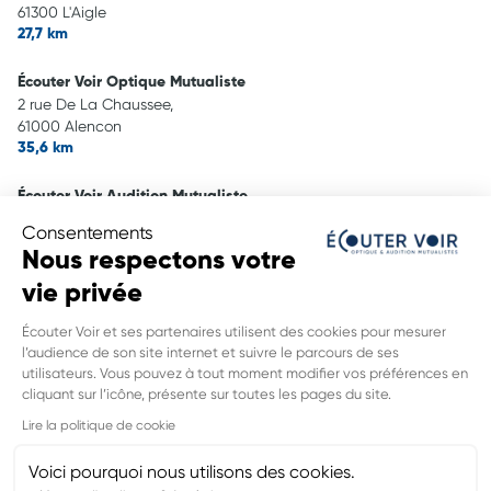
61300 L'Aigle
27,7 km
Écouter Voir Optique Mutualiste
2 rue De La Chaussee,
61000 Alencon
35,6 km
Écouter Voir Audition Mutualiste
172 rue De Bretagne,
Consentements
61000 Alencon
Nous respectons votre
36,6 km
vie privée
Écouter Voir Optique Mutualiste
Écouter Voir et ses partenaires utilisent des cookies pour mesurer
450 Rue de la Madeleine,
l’audience de son site internet et suivre le parcours de ses
27130 Verneuil D'Avre Et D'Iton
utilisateurs. Vous pouvez à tout moment modifier vos préférences en
37,0 km
cliquant sur l’icône, présente sur toutes les pages du site.
INFORMATIONS LÉGALES DE CE
Lire la politique de cookie
POINT DE VENTE
Nom du groupement :
VYV3 NORMANDIE
Voici pourquoi nous utilisons des cookies.
Adresse mail DPO :
dpd.normandie@vyv3.fr