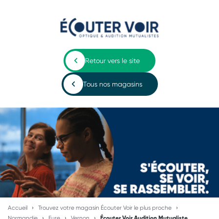
Retour vers le site
Tous nos magasins
Accueil
Trouvez votre magasin Écouter Voir le plus proche
Normandie
Eure
Vernon
Écouter Voir Audition Mutualiste