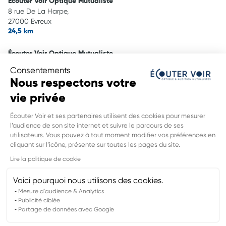
Écouter Voir Optique Mutualiste
8 rue De La Harpe,
27000 Evreux
24,5 km
Écouter Voir Optique Mutualiste
54 rue Du Général De Gaulle,
Consentements
27400 Louviers
Nous respectons votre
25,3 km
vie privée
Écouter Voir Audition Mutualiste
Écouter Voir et ses partenaires utilisent des cookies pour mesurer
56 rue Du Général De Gaulle,
l’audience de son site internet et suivre le parcours de ses
27400 Louviers
utilisateurs. Vous pouvez à tout moment modifier vos préférences en
25,4 km
cliquant sur l’icône, présente sur toutes les pages du site.
INFORMATIONS LÉGALES DE CE
Lire la politique de cookie
POINT DE VENTE
Nom du groupement :
VYV3 NORMANDIE
Voici pourquoi nous utilisons des cookies.
Adresse mail DPO :
dpd.normandie@vyv3.fr
Mesure d'audience & Analytics
Publicité ciblée
Partage de données avec Google