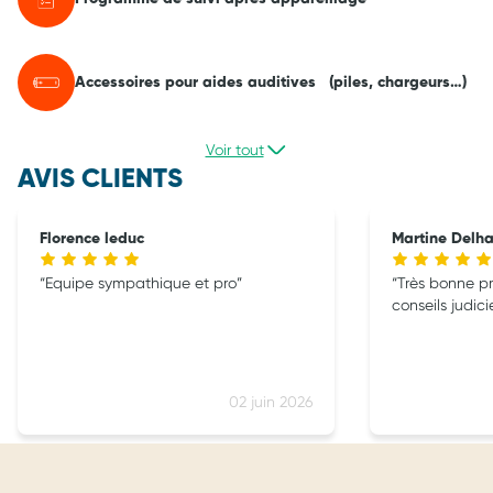
Accessoires pour aides auditives (piles, chargeurs…)
Voir tout
AVIS CLIENTS
Florence leduc
Martine Delh
Equipe sympathique et pro
Très bonne pr
conseils judic
02 juin 2026