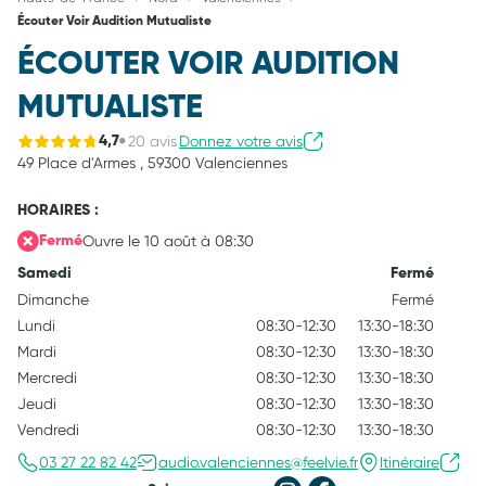
Écouter Voir Audition Mutualiste
ÉCOUTER VOIR AUDITION
MUTUALISTE
20 avis
Donnez votre avis
4,7
49 Place d'Armes ,
59300 Valenciennes
HORAIRES :
Ouvre le 10 août à 08:30
Fermé
Samedi
Fermé
Dimanche
Fermé
Lundi
08:30-12:30
13:30-18:30
Mardi
08:30-12:30
13:30-18:30
Mercredi
08:30-12:30
13:30-18:30
Jeudi
08:30-12:30
13:30-18:30
Vendredi
08:30-12:30
13:30-18:30
03 27 22 82 42
audio.valenciennes@feelvie.fr
Itinéraire