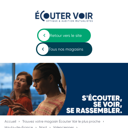
Retour vers le site
Tous nos magasins
Accueil
Trouvez votre magasin Écouter Voir le plus proche
Hauts-de-France
Nord
Valenciennes