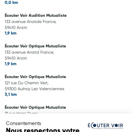
0,0 km
Écouter Voir Audition Mutualiste
133 avenue Anatole France,
59410 Anzin
1,9 km
Écouter Voir Optique Mutualiste
133 avenue Anatol France,
59410 Anzin
1,9 km
Écouter Voir Optique Mutualiste
121 rue Du Chemin Vert,
59300 Aulnoy Lez Valenciennes
3,1 km
Écouter Voir Optique Mutualiste
31 rue Henri Durre,
59590 Raismes
Consentements
4,5 km
Nous respectons votre