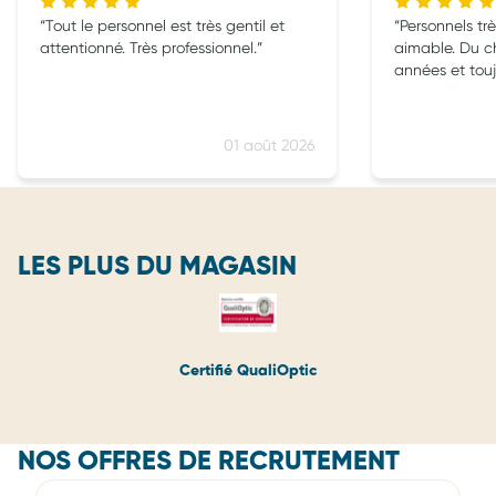
Tout le personnel est très gentil et
Personnels trè
attentionné. Très professionnel.
aimable. Du choix, c
années et touj
01 août 2026
LES PLUS DU MAGASIN
Certifié QualiOptic
NOS OFFRES DE RECRUTEMENT