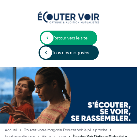
Retour vers le site
Tous nos magasins
Accueil
Trouvez votre magasin Écouter Voir le plus proche
Hauts-de-France
Aisne
Laon
Écouter Voir Optique Mutualiste