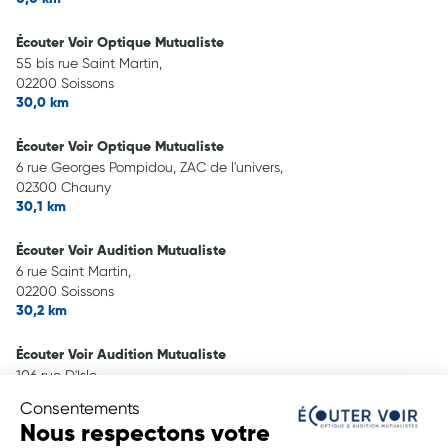
Écouter Voir Optique Mutualiste
55 bis rue Saint Martin,
02200 Soissons
30,0 km
Écouter Voir Optique Mutualiste
6 rue Georges Pompidou, ZAC de l'univers,
02300 Chauny
30,1 km
Écouter Voir Audition Mutualiste
6 rue Saint Martin,
02200 Soissons
30,2 km
Écouter Voir Audition Mutualiste
106 rue D'Isle,
02100 Saint-Quentin
Consentements
38,6 km
Nous respectons votre