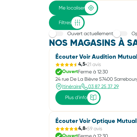
adresse
Me localiser
Filtres
Ouvert actuellement
Op
NOS MAGASINS À S
Écouter Voir Audition Mutual
21 avis
4,5
Ferme à 12:30
Ouvert
24 rue De La Bièvre 57400 Sarrebour
Itinéraire
03 87 25 37 29
Plus d'info
Écouter Voir Optique Mutual
59 avis
4,8
Ferme à 12:30
Ouvert