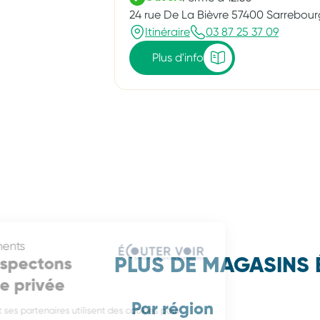
24 rue De La Bièvre 57400 Sarrebour
Itinéraire
03 87 25 37 09
Plus d'info
Consentements
Nous respectons
PLUS DE MAGASINS 
votre vie privée
Par région
Écouter Voir et ses partenaires utilisent des cookies pour