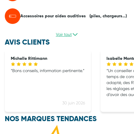
Accessoires pour aides auditives (piles, chargeurs…)
Voir tout
AVIS CLIENTS
Michelle Rittimann
Isabelle Montr
Bons conseils, information pertinente.
Un conseiller 
temps de cons
adapté, des RV
les réglages e
d’avoir des a
parfaitement 
30 juin 2026
recommande 
NOS MARQUES TENDANCES