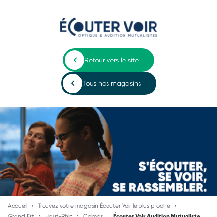
Retour vers le site
Tous nos magasins
Accueil
Trouvez votre magasin Écouter Voir le plus proche
Grand Est
Haut-Rhin
Colmar
Écouter Voir Audition Mutualiste