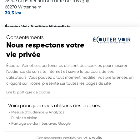
26 rue Du Maréchal De Lattre De Tassigny,
68270 Wittenheim
30,3 km
Écouter Voir Audition Mutualiste
122 rue De La 1Ère Armée,
Consentements
68800 Thann
Nous respectons votre
35,4 km
vie privée
Écouter Voir Optique Mutualiste
Écouter Voir et ses partenaires utilisent des cookies pour mesurer
122 rue De La 1Ère Armée,
l’audience de son site internet et suivre le parcours de ses
68800 Thann
utilisateurs. Vous pouvez à tout moment modifier vos préférences en
35,4 km
cliquant sur l’icône, présente sur toutes les pages du site.
INFORMATIONS LÉGALES DE CE
Lire la politique de cookie
POINT DE VENTE
Nom du groupement :
MUTUALITE FRANCAISE ALSACE
Voici pourquoi nous utilisons des cookies.
Adresse mail DPO :
delegue.rgpd@mf-alsace.com
Mesure d'audience & Analytics
Publicité ciblée
Partage de données avec Google
Mentions légales
Politiques de confidentialités
Consentements certifiés par