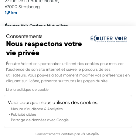
27 rue De La Haute Montée,
67000 Strasbourg
1,9 km
Écouter Voir Optique Mutualiste
41-43 route De Bischwiller,
Consentements
67800 Bischheim
Nous respectons votre
4,3 km
vie privée
Écouter Voir Audition Mutualiste
Écouter Voir et ses partenaires utilisent des cookies pour mesurer
41-43 route De Bischwiller,
l’audience de son site internet et suivre le parcours de ses
67800 Bischheim
utilisateurs. Vous pouvez à tout moment modifier vos préférences en
4,3 km
cliquant sur l’icône, présente sur toutes les pages du site.
INFORMATIONS LÉGALES DE CE
Lire la politique de cookie
POINT DE VENTE
Nom du groupement :
MUTUALITE FRANCAISE ALSACE
Voici pourquoi nous utilisons des cookies.
Adresse mail DPO :
delegue.rgpd@mf-alsace.com
Mesure d'audience & Analytics
Publicité ciblée
Partage de données avec Google
Mentions légales
Politiques de confidentialités
Consentements certifiés par