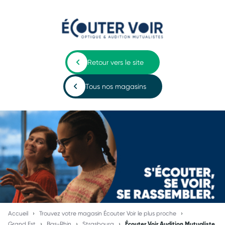
Retour vers le site
Tous nos magasins
Accueil
Trouvez votre magasin Écouter Voir le plus proche
Grand Est
Bas-Rhin
Strasbourg
Écouter Voir Audition Mutualiste