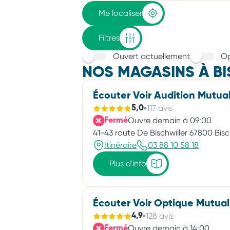
adresse
Me localiser
Filtres
Ouvert actuellement
Op
NOS MAGASINS À B
Écouter Voir Audition Mutual
117 avis
5,0
Ouvre demain à 09:00
Fermé
41-43 route De Bischwiller 67800 Bis
Itinéraire
03 88 10 58 18
Plus d'info
Écouter Voir Optique Mutual
128 avis
4,9
Ouvre demain à 14:00
Fermé