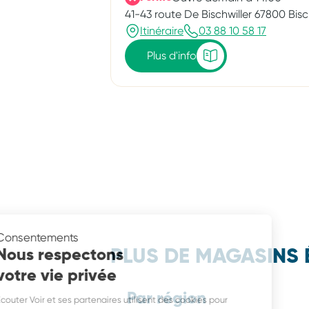
41-43 route De Bischwiller 67800 Bis
Itinéraire
03 88 10 58 17
Plus d'info
Consentements
Nous respectons
PLUS DE MAGASINS 
votre vie privée
Par région
Écouter Voir et ses partenaires utilisent des cookies pour