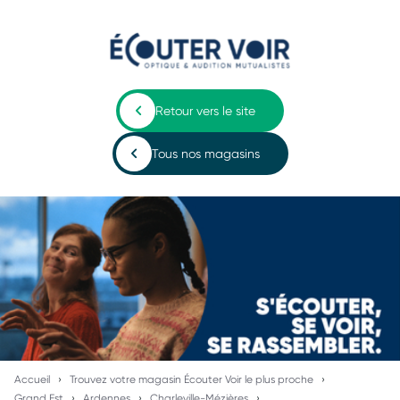
Retour vers le site
Tous nos magasins
Accueil
Trouvez votre magasin Écouter Voir le plus proche
Grand Est
Ardennes
Charleville-Mézières