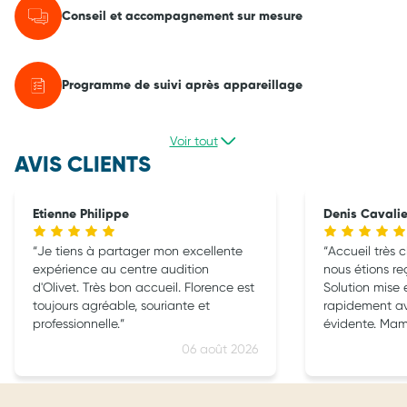
Conseil et accompagnement sur mesure
Programme de suivi après appareillage
Voir tout
AVIS CLIENTS
Etienne Philippe
Denis Cavali
Je tiens à partager mon excellente
Accueil très 
expérience au centre audition
nous étions r
d'Olivet. Très bon accueil. Florence est
Solution mise 
toujours agréable, souriante et
rapidement a
professionnelle.
évidente. Ma
Je vous reco
06 août 2026
audioprothésis