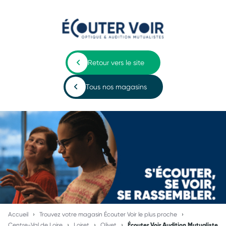
Retour vers le site
Tous nos magasins
Accueil
Trouvez votre magasin Écouter Voir le plus proche
Centre-Val de Loire
Loiret
Olivet
Écouter Voir Audition Mutualiste