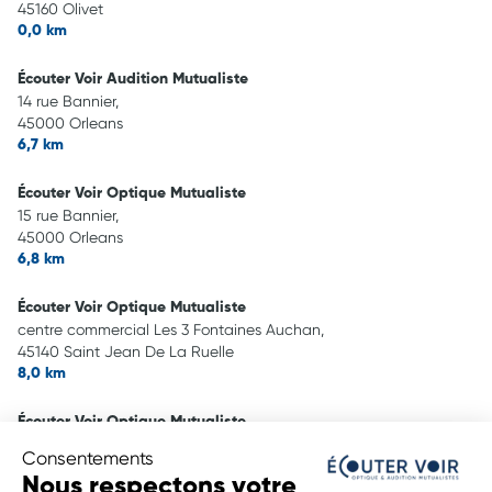
45160 Olivet
0,0 km
Écouter Voir Audition Mutualiste
14 rue Bannier,
45000 Orleans
6,7 km
Écouter Voir Optique Mutualiste
15 rue Bannier,
45000 Orleans
6,8 km
Écouter Voir Optique Mutualiste
centre commercial Les 3 Fontaines Auchan,
45140 Saint Jean De La Ruelle
8,0 km
Écouter Voir Optique Mutualiste
19 Rue des Frères Lumière,
Consentements
45430 Checy
Nous respectons votre
10,9 km