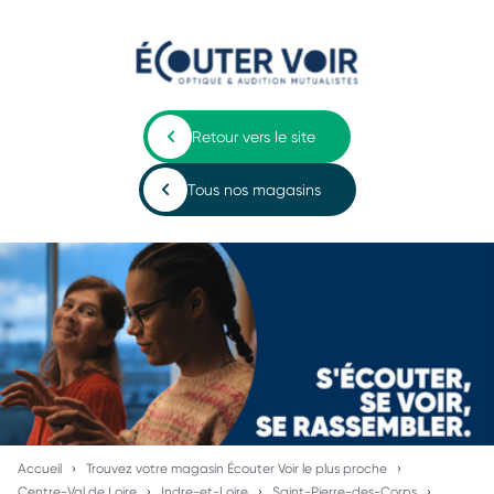
Retour vers le site
Tous nos magasins
Accueil
Trouvez votre magasin Écouter Voir le plus proche
Centre-Val de Loire
Indre-et-Loire
Saint-Pierre-des-Corps