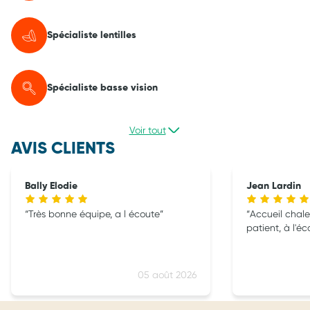
Spécialiste lentilles
Spécialiste basse vision
Voir tout
AVIS CLIENTS
Bally Elodie
Jean Lardin
Très bonne équipe, a l écoute
Accueil chale
patient, à l'é
05 août 2026