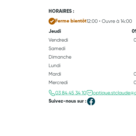
HORAIRES :
12:00 • Ouvre à 14:00
Ferme bientôt
Jeudi
0
Vendredi
0
Samedi
Dimanche
Lundi
Mardi
0
Mercredi
0
03 84 45 34 10
optique.stclaude@am
Suivez-nous sur :