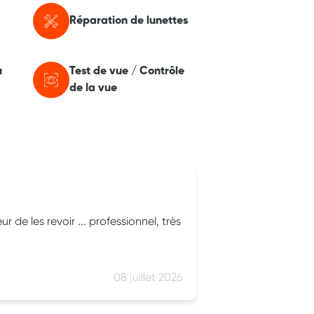
Réparation de lunettes
u
Test de vue / Contrôle
de la vue
Jacques Morel
 de les revoir ... professionnel, très
Vous poussez la
Et vous en ress
satisfait, avec 
08 juillet 2026