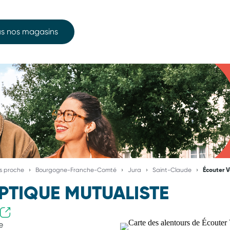
s nos magasins
us proche
Bourgogne-Franche-Comté
Jura
Saint-Claude
Écouter V
PTIQUE MUTUALISTE
e