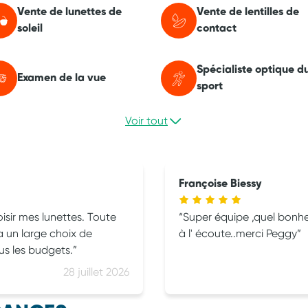
Vente de lunettes de
Vente de lentilles de
soleil
contact
Spécialiste optique d
Examen de la vue
sport
Voir tout
Françoise Biessy
sir mes lunettes. Toute
Super équipe ,quel bonheur
y a un large choix de
à l' écoute..merci Peggy
us les budgets.
28 juillet 2026