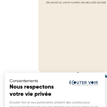
de santé ou votre numéro de sécurité sociale.
MAGASINS À PROXIM
Consentements
Écouter Voir Audition Mutualiste
Nous respectons
4 avenue De Belfort,
votre vie privée
39200 Saint Claude
0,0 km
Écouter Voir et ses partenaires utilisent des cookies pour
mesurer l’audience de son site internet et suivre le parcours de