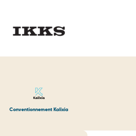
Conventionnement Kalixia
Convent