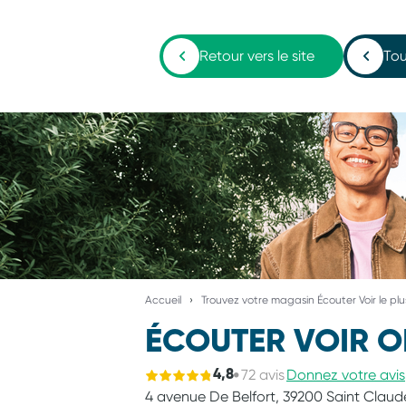
Retour vers le site
Tou
Accueil
Trouvez votre magasin Écouter Voir le pl
ÉCOUTER VOIR O
72 avis
Donnez votre avis
4,8
4 avenue De Belfort,
39200 Saint Claud