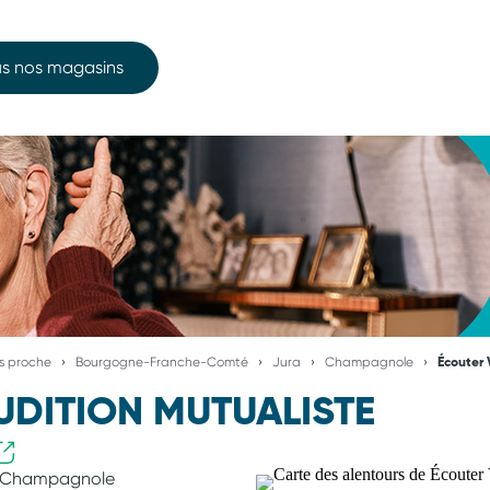
s nos magasins
us proche
Bourgogne-Franche-Comté
Jura
Champagnole
Écouter 
UDITION MUTUALISTE
 Champagnole