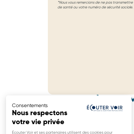
*Nous vous remercions de ne pas transmettre d
de santé ou votre numéro de sécurité sociale.
MAGASINS À PROXIM
Consentements
Écouter Voir Optique Mutualiste
Nous respectons
37 Avenue De La Republique,
votre vie privée
39300 Champagnole
0,0 km
Écouter Voir et ses partenaires utilisent des cookies pour