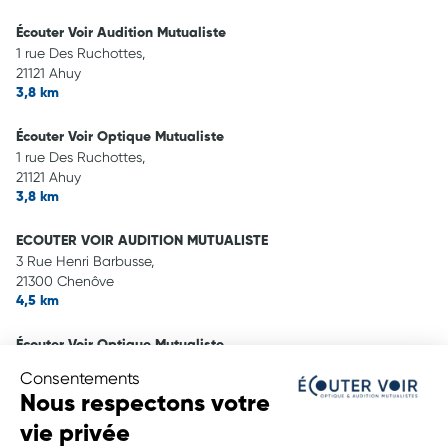
Écouter Voir Audition Mutualiste
1 rue Des Ruchottes,
21121 Ahuy
3,8 km
Écouter Voir Optique Mutualiste
1 rue Des Ruchottes,
21121 Ahuy
3,8 km
ECOUTER VOIR AUDITION MUTUALISTE
3 Rue Henri Barbusse,
21300 Chenôve
4,5 km
Écouter Voir Optique Mutualiste
3 rue Henri Barbusse,
Consentements
21300 Chenove
Nous respectons votre
4,5 km
vie privée