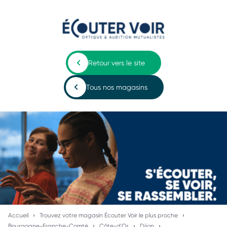
Retour vers le site
Tous nos magasins
Accueil
Trouvez votre magasin Écouter Voir le plus proche
Bourgogne-Franche-Comté
Côte-d'Or
Dijon