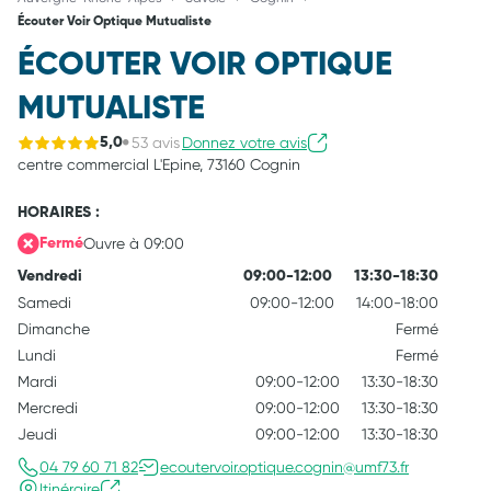
Écouter Voir Optique Mutualiste
ÉCOUTER VOIR OPTIQUE
MUTUALISTE
53 avis
Donnez votre avis
5,0
centre commercial L'Epine,
73160 Cognin
HORAIRES :
Ouvre à 09:00
Fermé
Vendredi
09:00-12:00
13:30-18:30
Samedi
09:00-12:00
14:00-18:00
Dimanche
Fermé
Lundi
Fermé
Mardi
09:00-12:00
13:30-18:30
Mercredi
09:00-12:00
13:30-18:30
Jeudi
09:00-12:00
13:30-18:30
04 79 60 71 82
ecoutervoir.optique.cognin@umf73.fr
Itinéraire