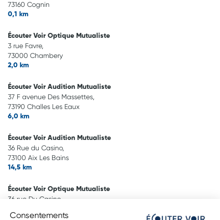
73160 Cognin
0,1 km
Écouter Voir Optique Mutualiste
3 rue Favre,
73000 Chambery
2,0 km
Écouter Voir Audition Mutualiste
37 F avenue Des Massettes,
73190 Challes Les Eaux
6,0 km
Écouter Voir Audition Mutualiste
36 Rue du Casino,
73100 Aix Les Bains
14,5 km
Écouter Voir Optique Mutualiste
36 rue Du Casino,
73100 Aix Les Bains
Consentements
14,5 km