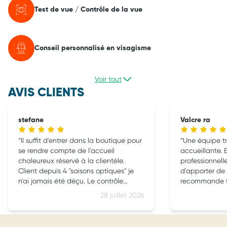
Test de vue / Contrôle de la vue
Conseil personnalisé en visagisme
Voir tout
AVIS CLIENTS
stefane
Valcre ra
Il suffit d'entrer dans la boutique pour
Une équipe tr
se rendre compte de l'accueil
accueillante. E
chaleureux réservé à la clientèle.
professionnell
Client depuis 4 "saisons optiques" je
d'apporter de 
n'ai jamais été déçu. Le contrôle
recommande f
optique est top et ce n'est rien de le
28 juillet 2026
dire, mieux que chez l'orthoptiste !!
Aussi, le conseil pour le choix des
montures est judicieux en restant