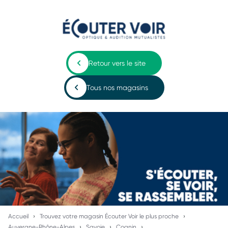
Retour vers le site
Tous nos magasins
Accueil
Trouvez votre magasin Écouter Voir le plus proche
Auvergne-Rhône-Alpes
Savoie
Cognin