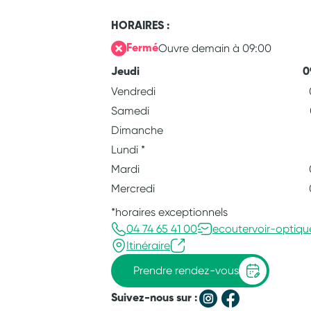
HORAIRES :
Ouvre demain à 09:00
Fermé
Jeudi
0
Vendredi
Samedi
Dimanche
Lundi
*
Mardi
Mercredi
*horaires exceptionnels
04 74 65 41 00
ecoutervoir-optiqu
Itinéraire
Prendre rendez-vous
Suivez-nous sur :