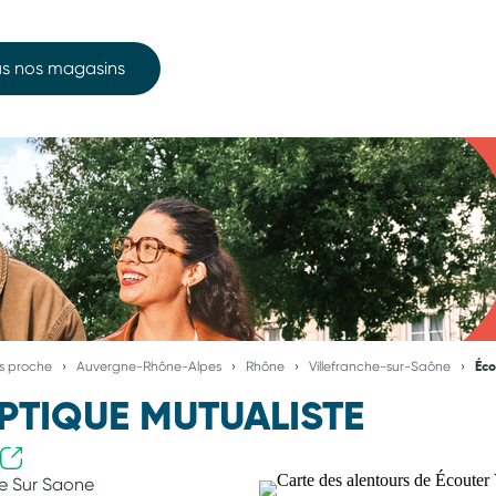
s nos magasins
us proche
Auvergne-Rhône-Alpes
Rhône
Villefranche-sur-Saône
Éco
PTIQUE MUTUALISTE
he Sur Saone