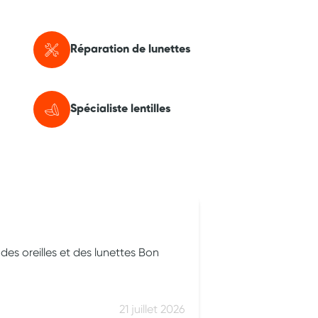
Réparation de lunettes
Spécialiste lentilles
Marie-Laure
des oreilles et des lunettes Bon
très satisfaite 
d'exécution de 
21 juillet 2026