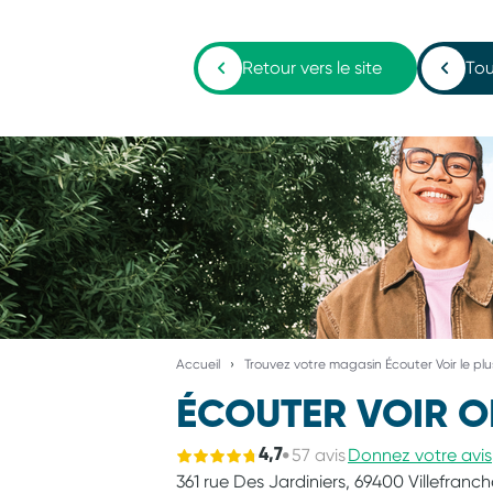
Retour vers le site
Tou
Accueil
Trouvez votre magasin Écouter Voir le pl
ÉCOUTER VOIR O
57 avis
Donnez votre avis
4,7
361 rue Des Jardiniers,
69400 Villefranc