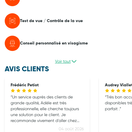
Test de vue / Contrôle de la vue
Conseil personnalisé en visagisme
Voir tout
AVIS CLIENTS
Frédéric Petiot
Audrey Vialle
Un service auprès des clients de
Très bon accue
grande qualité, Adèle est très
disponibles tr
professionnelle, elle cherche toujours
parfait .
une solution pour le client. Je
recommande vivement d'aller chez
Ecouter Voir à la Talaudière
04 août 2026