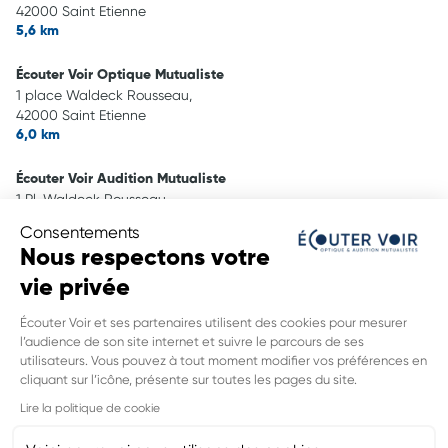
42000 Saint Etienne
5,6 km
Écouter Voir Optique Mutualiste
1 place Waldeck Rousseau,
42000 Saint Etienne
6,0 km
Écouter Voir Audition Mutualiste
1 Pl. Waldeck Rousseau,
42000 Saint-Étienne
Consentements
6,0 km
Nous respectons votre
vie privée
Écouter Voir Audition Mutualiste
88 rue De La République,
Écouter Voir et ses partenaires utilisent des cookies pour mesurer
42400 Saint Chamond
l’audience de son site internet et suivre le parcours de ses
6,2 km
utilisateurs. Vous pouvez à tout moment modifier vos préférences en
INFORMATIONS LÉGALES DE CE
cliquant sur l’icône, présente sur toutes les pages du site.
POINT DE VENTE
Lire la politique de cookie
Nom du groupement :
MUTUALITE FRANCAISE LOIRE - HAUTE-
LOIRE - PUY DE DOME SSAM