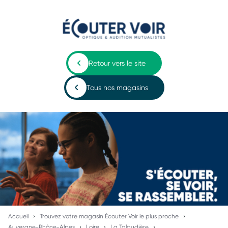
Retour vers le site
Tous nos magasins
Accueil
Trouvez votre magasin Écouter Voir le plus proche
Auvergne-Rhône-Alpes
Loire
La Talaudière