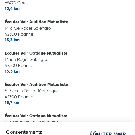
69470 Cours
13,4 km
Écouter Voir Audition Mutualiste
14 c rue Roger Salengro,
42300 Roanne
15,3 km
Écouter Voir Optique Mutualiste
14 rue Roger Salengro,
42300 Roanne
15,3 km
Écouter Voir Audition Mutualiste
5-7 cours De La République,
42300 Roanne
15,7 km
Écouter Voir Optique Mutualiste
5-7 cours De La République,
42300 Roanne
Consentements
15,7 km