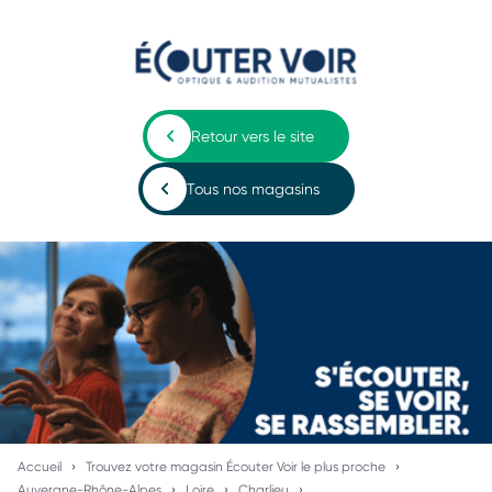
Retour vers le site
Tous nos magasins
Accueil
Trouvez votre magasin Écouter Voir le plus proche
Auvergne-Rhône-Alpes
Loire
Charlieu