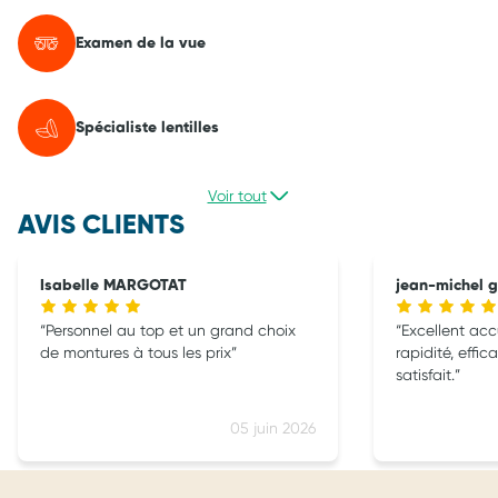
Examen de la vue
Spécialiste lentilles
Voir tout
AVIS CLIENTS
Isabelle MARGOTAT
jean-michel g
Personnel au top et un grand choix
Excellent accu
de montures à tous les prix
rapidité, effic
satisfait.
05 juin 2026