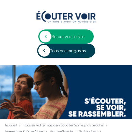
Retour vers le site
Tous nos magasins
Accueil
Trouvez votre magasin Écouter Voir le plus proche
Auvergne-Rhône-Alpes
Haute-Savoie
Sallanches