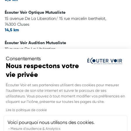
Écouter Voir Optique Mutualiste
15 avenue De La Liberation/ 15 rue marcelin berthelot,
74300 Cluses
14,5 km
Écouter Voir Audition Mutualiste
19 avenue De La Libération,
74300 Cluses
Consentements
14,5 km
Nous respectons votre
vie privée
Écouter Voir Optique Mutualiste
55 Av. du Mont Blanc,
Écouter Voir et ses partenaires utilisent des cookies pour mesurer
74950 Scionzier
l’audience de son site internet et suivre le parcours de ses
14,7 km
utilisateurs. Vous pouvez à tout moment modifier vos préférences en
INFORMATIONS LÉGALES DE CE
cliquant sur l’icône, présente sur toutes les pages du site.
POINT DE VENTE
Lire la politique de cookie
Nom du groupement :
UNION DES MUTUELLES DE FRANCE MONT
BLANC
Voici pourquoi nous utilisons des cookies.
Adresse mail DPO :
contact.rgpd@umfmb.fr
Mesure d'audience & Analytics