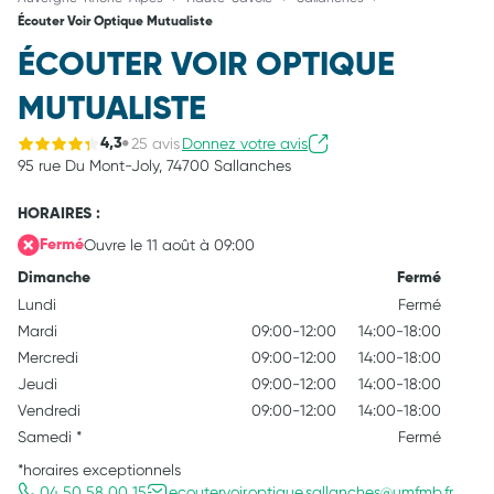
Écouter Voir Optique Mutualiste
ÉCOUTER VOIR OPTIQUE
MUTUALISTE
25 avis
Donnez votre avis
4,3
95 rue Du Mont-Joly,
74700 Sallanches
HORAIRES :
Ouvre le 11 août à 09:00
Fermé
Dimanche
Fermé
Lundi
Fermé
Mardi
09:00-12:00
14:00-18:00
Mercredi
09:00-12:00
14:00-18:00
Jeudi
09:00-12:00
14:00-18:00
Vendredi
09:00-12:00
14:00-18:00
Samedi
*
Fermé
*horaires exceptionnels
04 50 58 00 15
ecoutervoir.optique.sallanches@umfmb.fr