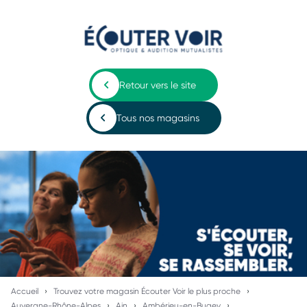
Retour vers le site
Tous nos magasins
Accueil
Trouvez votre magasin Écouter Voir le plus proche
Auvergne-Rhône-Alpes
Ain
Ambérieu-en-Bugey