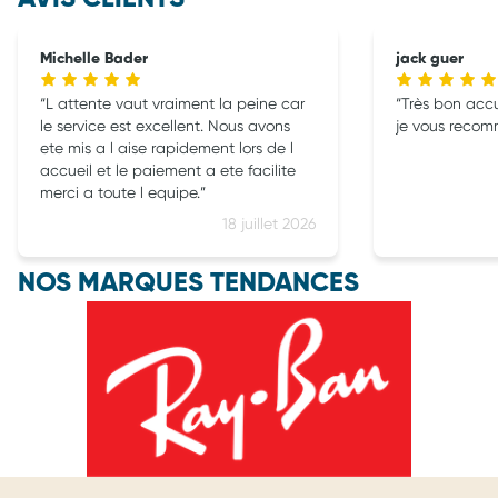
Michelle Bader
jack guer
L attente vaut vraiment la peine car
Très bon accue
le service est excellent. Nous avons
je vous reco
ete mis a l aise rapidement lors de l
accueil et le paiement a ete facilite
merci a toute l equipe.
18 juillet 2026
NOS MARQUES TENDANCES