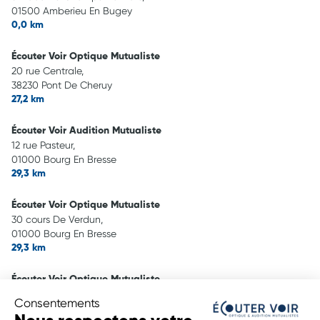
01500 Amberieu En Bugey
0,0 km
Écouter Voir Optique Mutualiste
20 rue Centrale,
38230 Pont De Cheruy
27,2 km
Écouter Voir Audition Mutualiste
12 rue Pasteur,
01000 Bourg En Bresse
29,3 km
Écouter Voir Optique Mutualiste
30 cours De Verdun,
01000 Bourg En Bresse
29,3 km
Écouter Voir Optique Mutualiste
4-6 rue Bertola,
Consentements
01200 Valserhône